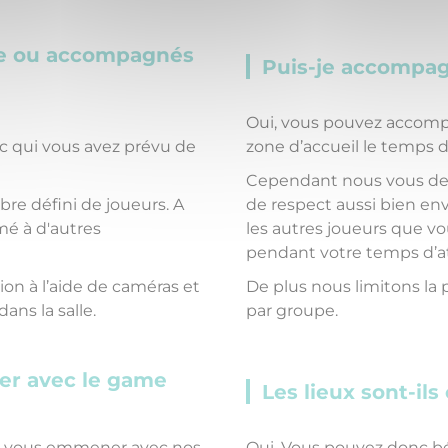
lle ou accompagnés
Puis-je accompag
Oui, vous pouvez accomp
c qui vous avez prévu de
zone d’accueil le temps 
Cependant nous vous dem
re défini de joueurs. A
de respect aussi bien env
mé à d'autres
les autres joueurs que vo
pendant votre temps d’a
on à l’aide de caméras et
De plus nous limitons l
ns la salle.
par groupe.
uer avec le game
Les lieux sont-ils
de vous emmener avec nos
Oui. Vous pouvez donc b