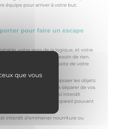
 équipe pour arriver à votre but.
porter pour faire un escape
table, votre sens de la logique, et votre
 à part ça vous n’aurez besoin de rien.
ait être requis pour la réussite de votre
ur place.
r ceux que vous
votre disposition pour y déposer les objets
emandons en effet de vous séparer de vos
dant la partie. Il est aussi interdit
ec vous ou tout autre appareil pouvant
otos.
l est interdit d’emmener nourriture ou