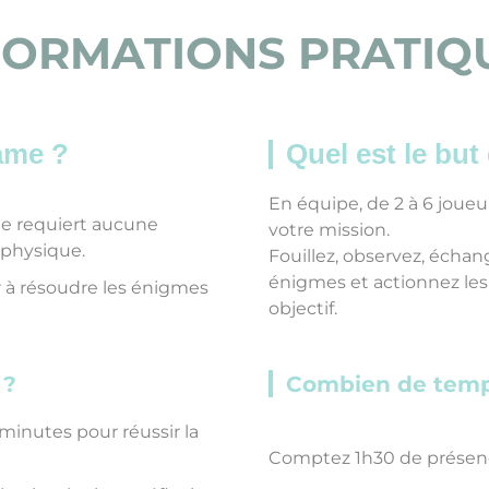
FORMATIONS PRATIQ
game ?
Quel est le but
En équipe, de 2 à 6 joueu
 ne requiert aucune
votre mission.
 physique.
Fouillez, observez, échang
énigmes et actionnez le
r à résoudre les énigmes
objectif.
 ?
Combien de temps
minutes pour réussir la
Comptez 1h30 de présen