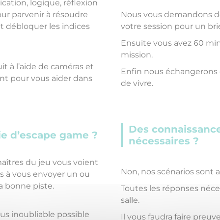
ation, logique, réflexion
pour parvenir à résoudre
Nous vous demandons de 
t débloquer les indices
votre session pour un bri
Ensuite vous avez 60 minu
mission.
t à l’aide de caméras et
Enfin nous échangerons 
nt pour vous aider dans
de vivre.
Des connaissances
tie d’escape game ?
nécessaires ?
aîtres du jeu vous voient
Non, nos scénarios sont a
s à vous envoyer un ou
la bonne piste.
Toutes les réponses néce
salle.
lus inoubliable possible
Il vous faudra faire preu