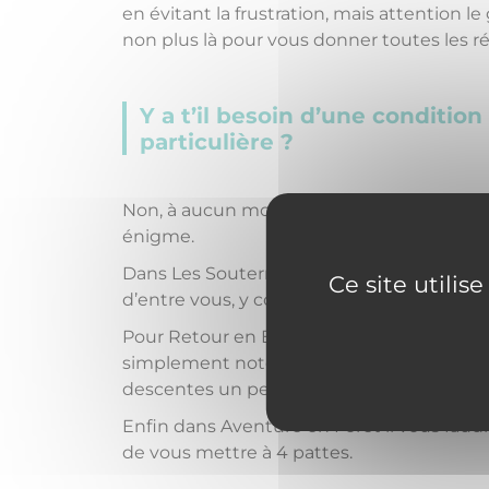
en évitant la frustration, mais attention 
non plus là pour vous donner toutes les r
Y a t’il besoin d’une conditio
particulière ?
Non, à aucun moment la force n’est requi
énigme.
Dans Les Souterrains de Richelieu nous p
Ce site utilis
d’entre vous, y compris les personnes à mo
Pour Retour en Enfance aucune forme phys
simplement noter qu’il peut y avoir que
descentes un peu plus physiques.
Enfin dans Aventure en Forêt il vous faudr
de vous mettre à 4 pattes.