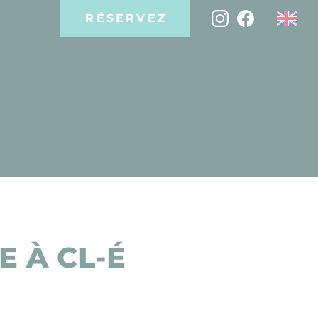
RÉSERVEZ
E À CL-É