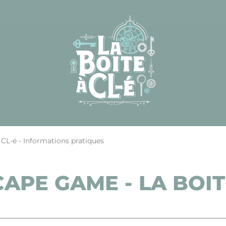
 CL-é - Informations pratiques
APE GAME - LA BOIT