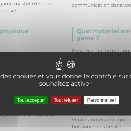
le game master n’est pas
communication dans votre
éponses.
n physique
Quel matériel em
game ?
Prévoyez une tenue confor
se pour résoudre une
sens de la communication
Tout le matériel qui pourr
mission vous sera fourni s
ouvons accueillir chacun
e des cookies et vous donne le contrôle su
bilité réduite.
Des casiers seront mis à 
souhaitez activer
personnels, nous vous d
ique particulière,
téléphones et montres pen
lques montées ou
Tout accepter
Tout refuser
Personnaliser
d’emmener une caméra av
filmer ou prendre des ph
a juste être en capacité
Veuillez noter aussi qu’i
boissons dans la salle.