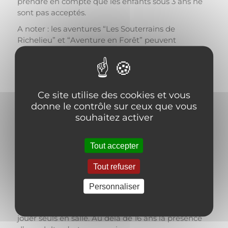
prendre en compte que les enfants sous 3 ans ne
sont pas acceptés.
A noter : les aventures “Les Souterrains de
Richelieu” et “Aventure en Forêt” peuvent
présenter des passages plus sombres, ou des
ambiances musicales plus inquiétantes, elles
peuvent donc impressionner les plus sensibles.
En choisissant le niveau “enfant” lors de votre
Ce site utilise des cookies et vous
réservation cela nous permet d’adapter notre
donne le contrôle sur ceux que vous
scénario et notre guidage de manière simplifiée,
souhaitez activer
ce niveau s’adapte donc parfaitement à un groupe
d’enfants (par exemple pour un anniversaire,
n’hésitez pas à consulter notre page
Tout accepter
“evenementiel”)
Tout refuser
Jusqu’à 12 ans les enfants doivent être
accompagnés d’un adulte dans la salle, de 12 à 16
Personnaliser
ans nous demandons à ce qu’un adulte soit
présent dans nos locaux mais les jeunes peuvent
jouer seuls en salle. Au delà de 16 ans la présence